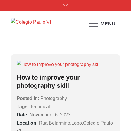
Skip
to
content
Event Category:
MENU
Colégio Paulo VI
Photography
Home
Events
Photography
How to improve your
photography skill
Posted In:
Photography
Tags:
Technical
Date:
Novembro 16, 2023
Location:
Rua Belarmino,Lobo,Colegio Paulo